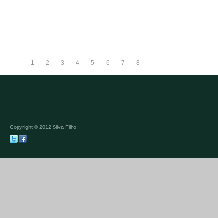
read more
1
2
3
4
5
6
7
8
Copyright © 2012 Silva Filho.